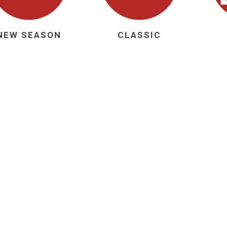
Manchester United
Manchester United
Atletico Ma
Atletico Ma
abia
Chelsea
Manchester city
OTHER CLU
OTHER TE
NEW SEASON
CLASSIC
ands
Manchester City
Chelsea
Newcastle
Newcastle
y
Tottenham
Tottenham
y
OTHER CLUBS
OTHER CLUBS
iga
ro League
Ligue 1
Bundesliga
MLS
Ligue 1