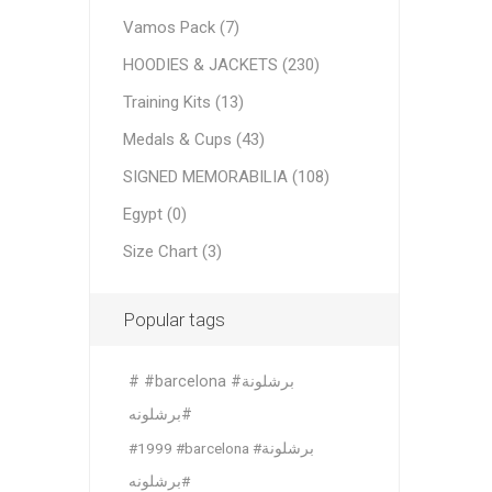
Al Nassr
Vamos Pack (7)
Al Ahli
HOODIES & JACKETS (230)
ITTIHAD
Training Kits (13)
Medals & Cups (43)
Eredivis
SIGNED MEMORABILIA (108)
Egypt (0)
Size Chart (3)
Eredivis
Popular tags
# #barcelona #برشلونة
Scottis
#برشلونه
#1999 #barcelona #برشلونة
#برشلونه