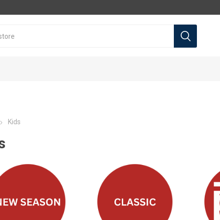
Kids
s
l teams
l Teams
Premier league
Premier league
La Liga
La Liga
a
Arsenal
Arsenal
Real Madrid
Real Madrid
a
Liverpool
Liverpool
Barcelona
Barcelona