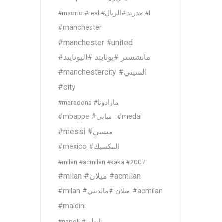
#madrid #real #مدريد #الريال #l
#manchester
#manchester #united
#مانشستر #يونايتد #اليونايتد
#manchestercity #السيتي
#city
#maradona #مارادونا
#mbappe #مبابي
#medal
#messi #ميسي
#mexico #المكسيك
#milan #acmilan #kaka #2007
#milan #ميلان #acmilan
#milan #ميلان #مالديني #acmilan
#maldini
#napoli #نابولي